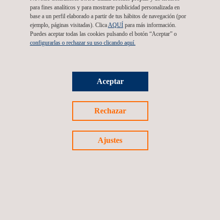
para fines analíticos y para mostrarte publicidad personalizada en
base a un perfil elaborado a partir de tus hábitos de navegación (por
ejemplo, páginas visitadas). Clica
AQUÍ
para más información.
Puedes aceptar todas las cookies pulsando el botón “Aceptar” o
configurarlas o rechazar su uso clicando aquí.
Aceptar
Rechazar
17/03/2026
Ajustes
Novotec celebra la tercera sesión de su ciclo de
webinars sobre las nuevas ISO 9001 e ISO
14001:2026