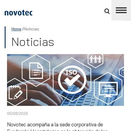
Cerrar
panel
de
APPLUS+
división
Noticias
Home
Noticias
05/08/2026
Novotec acompaña a la sede corporativa de