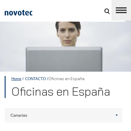
Cerrar
panel
de
APPLUS+
división
Oficinas en España
Home
CONTACTO
Oficinas en España
Canarias