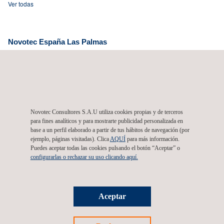
Ver todas
Novotec España Las Palmas
Avda. Escaleritas 108, 1º,
35011
Las Palmas de Gran Canaria
Canarias
España
Tel.:
+34 928 428 408
Email.:
info@novotec.es
Novotec Consultores S.A.U utiliza cookies propias y de terceros
para fines analíticos y para mostrarte publicidad personalizada en
Novotec España Santa Cruz de Tenerife
base a un perfil elaborado a partir de tus hábitos de navegación (por
C/ Presidente Adolfo Suárez González, 17 - Locales B1 y B2,
ejemplo, páginas visitadas). Clica
AQUÍ
para más información.
38320
San Cristóbal de la Laguna
Canarias
España
Puedes aceptar todas las cookies pulsando el botón “Aceptar” o
configurarlas o rechazar su uso clicando aquí.
Tel.:
+34 922 241 634
Email.:
info@novotec.es
Aceptar
Síguenos