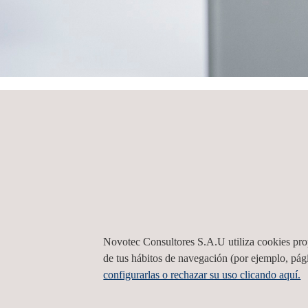
Oficinas en España
HOME
CONTACTO
Oficinas en Esp
Asturias
Novotec Consultores S.A.U utiliza cookies propi
de tus hábitos de navegación (por ejemplo, pági
configurarlas o rechazar su uso clicando aquí.
Novotec España Asturias
Parque Tecnológico de Asturias, parcela 33
3342