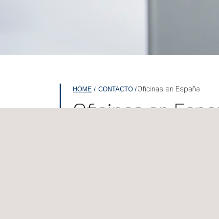
Oficinas en España
HOME
CONTACTO
Oficinas en Esp
Andalucía
Novotec España Cádiz
C/Manantial 13. Edificio CEEI. Polígono Industria