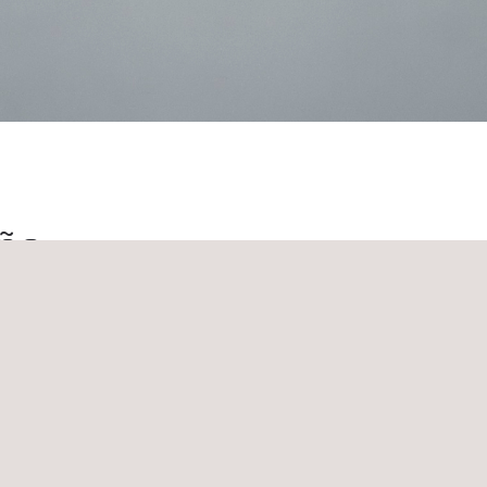
aña
Ver todas
Novotec España Granada
l Las
Avda. San Rafael, nº 1, local 3 Edificio Alban.
18100