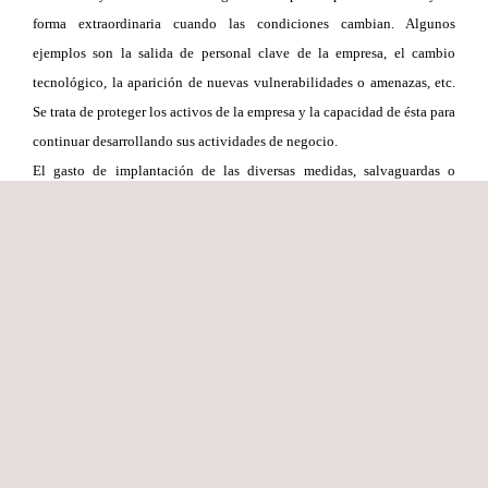
forma extraordinaria cuando las condiciones cambian. Algunos
ejemplos son la salida de personal clave de la empresa, el cambio
tecnológico, la aparición de nuevas vulnerabilidades o amenazas, etc.
Se trata de proteger los activos de la empresa y la capacidad de ésta para
continuar desarrollando sus actividades de negocio.
El gasto de implantación de las diversas medidas, salvaguardas o
contramedidas y su efectividad dependen de un correcto análisis y
evaluación.
Aportamos una solución completa a la organización cuidando en
especial dos aspectos importantes para la misma:
La concienciación a través de formación especializada para los
diversos equipos, habilitándolos para continuar con esta tarea
La entrega del análisis de riesgos con una herramienta estratégica y
de gestión, PILAR®, que permite la revisión dinámica del análisis
de riesgos.