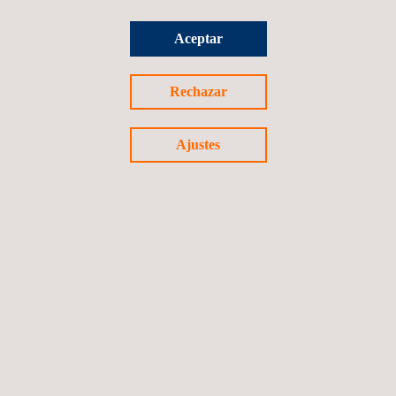
Aceptar
Rechazar
SERVICIOS RELACIONADOS
Ajustes
Consultoría en RR.HH. y desarrollo organizativo