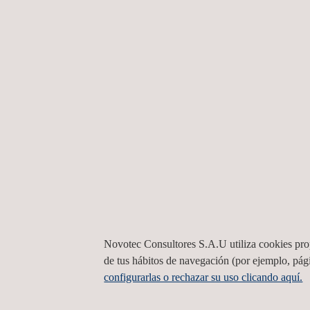
Beneficios
Garantizar, en cada una de sus fases, que la ejecución de
Asegurar la calidad del producto
Asesorar en los aspectos técnicos de las instalaciones al 
Garantizar los objetivos del cliente en la ejecución de 
Asegurar que se cumple la normativa legal vigente.
Novotec Consultores S.A.U utiliza cookies propi
de tus hábitos de navegación (por ejemplo, pági
configurarlas o rechazar su uso clicando aquí.
SERVICIOS RELACIONADOS