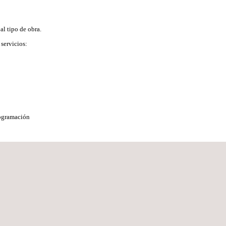
l tipo de obra.
 servicios:
rogramación
estario
cidencias contractuales (prórrogas, modificaciones y complementarios de
proyecto, r