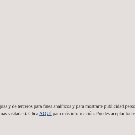
 la obra se adapta al proyecto vigente
cliente.
la obra en cuanto a coste y programación de obra.
as y de terceros para fines analíticos y para mostrarte publicidad perso
nas visitadas). Clica
AQUÍ
para más información. Puedes aceptar todas