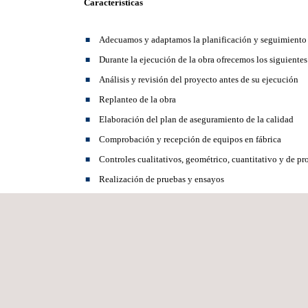
Características
Adecuamos y adaptamos la planificación y seguimiento a
Durante la ejecución de la obra ofrecemos los siguientes
Análisis y revisión del proyecto antes de su ejecución
Replanteo de la obra
Elaboración del plan de aseguramiento de la calidad
Comprobación y recepción de equipos en fábrica
Controles cualitativos, geométrico, cuantitativo y de p
Realización de pruebas y ensayos
Supervisión de puesta en marcha de instalaciones
Revisión de documentación as built y el control presupu
Liquidación de obra
Colaboración en la elaboración y tramitación de las in