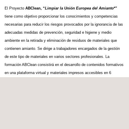
El Proyecto
ABClean, “
Limpiar la Unión Europea del Amianto
*”
tiene como objetivo proporcionar los conocimientos y competencias
necesarias para reducir los riesgos provocados por la ignorancia de las
adecuadas medidas de prevención, seguridad e higiene y medio
ambiente en la retirada y eliminación de residuos de materiales que
contienen amianto. Se dirige a trabajadores encargados de la gestión
de este tipo de materiales en varios sectores profesionales. La
formación ABClean consistirá en el desarrollo de contenidos formativos
en una plataforma virtual y materiales impresos accesibles en 6
idiomas europeos. También será acompañada por una serie de
actividades de fomento del reconocimiento de cualificaciones y de
sensibilización a la problemática del amianto.
El Consorcio está liderado por una empresa española Novotec
Consultores, S.A del Sector de la consultoría, en colaboración con
otros 7 socios: Equipo Humano S.L. (España), European Asbestos