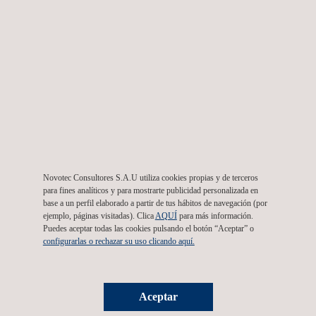
Risks Association onlus (Italia), The Environmental Academy Ltd.
(Reino Unido), PO Vilnius Jerusaleum Labor Market Training Center
(Lituania), Nofer Institute of Occupational Medicine (Polonia), European
Federation of Building and Wood Workers (Bélgica) y Finnish Institute
of Occupational Health (Finlandia).
A la larga, la iniciativa ABClean pretende crear un currículo común
europeo en la gestión de amianto, incluyendo requisitos de medio
ambiente, prevención de riesgos y salud laboral.
Novotec Consultores S.A.U utiliza cookies propias y de terceros
para fines analíticos y para mostrarte publicidad personalizada en
base a un perfil elaborado a partir de tus hábitos de navegación (por
* Making de European Union CLEAN of Asbestos
ejemplo, páginas visitadas). Clica
AQUÍ
para más información.
Puedes aceptar todas las cookies pulsando el botón “Aceptar” o
configurarlas o rechazar su uso clicando aquí.
Para mas información, contactar con
Aceptar
María de Sancha