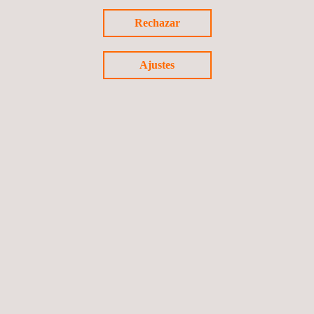
maria.sancha@applus.com
Rechazar
Tel.:+34 691 250 977
Ajustes
Volver a noticias
Noticia anterior
Siguiente noticia
Síguenos
Política de privacidad
©2026 Novotec